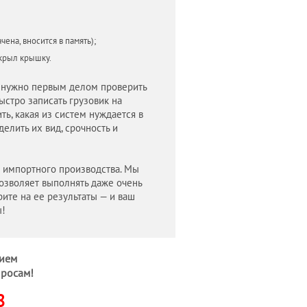
ена, вносится в память);
акрыл крышку.
и нужно первым делом проверить
ыстро записать грузовик на
ь, какая из систем нуждается в
делить их вид, срочность и
и импортного производства. Мы
озволяет выполнять даже очень
ите на ее результаты — и ваш
ы!
ием
просам!
8