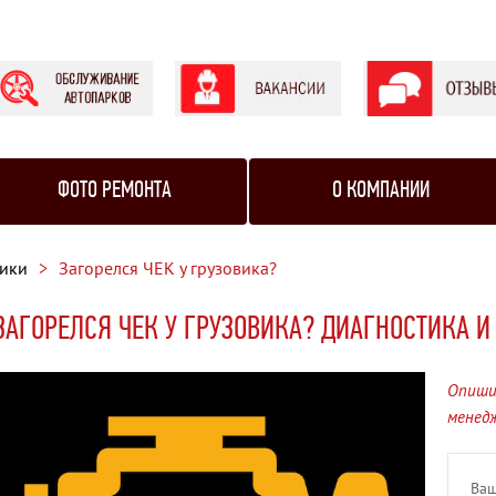
ФОТО РЕМОНТА
О КОМПАНИИ
рики
Загорелся ЧЕК у грузовика?
ЗАГОРЕЛСЯ ЧЕК У ГРУЗОВИКА? ДИАГНОСТИКА И
Опиши
менед