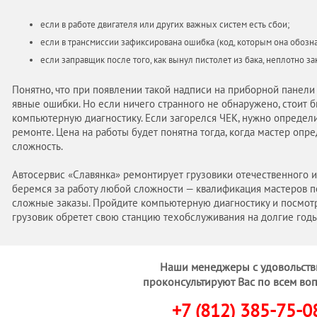
если в работе двигателя или других важных систем есть сбои;
если в трансмиссии зафиксирована ошибка (код, которым она обознач
если заправщик после того, как вынул пистолет из бака, неплотно з
Понятно, что при появлении такой надписи на приборной панел
явные ошибки. Но если ничего странного не обнаружено, стоит б
компьютерную диагностику. Если загорелся ЧЕК, нужно определит
ремонте. Цена на работы будет понятна тогда, когда мастер опре
сложность.
Автосервис «Славянка» ремонтирует грузовики отечественного 
беремся за работу любой сложности — квалификация мастеров п
сложные заказы. Пройдите компьютерную диагностику и посмотр
грузовик обретет свою станцию техобслуживания на долгие год
Наши менеджеры с удовольств
проконсультируют Вас по всем во
+7 (812) 385-75-0